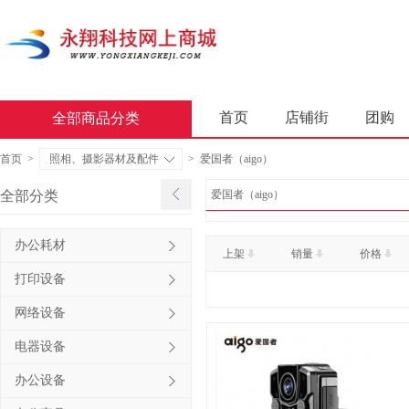
首页
店铺街
团购
全部商品分类
商业软件
办公套件
首页
>
照相、摄影器材及配件
>
爱国者（aigo）
屏风类
墨水盒
复印
全部分类
爱国者（aigo）
通用照相机
静视频照相
办公耗材
上架
销量
价格
轻金属床类
木制床类
打印设备
金属骨架沙发类
木骨架
网络设备
照相机及配件
数据库管
电器设备
台式计算机（含一体机台式计
办公设备
金属骨架为主的椅凳类