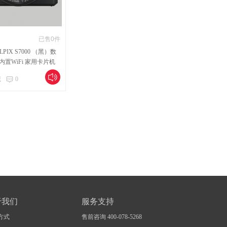
已售0件
OLPIX S7000 （黑）数
内置WiFi 家用卡片机
藏
0
于我们
服务支持
方式
售前咨询 400-078-5268