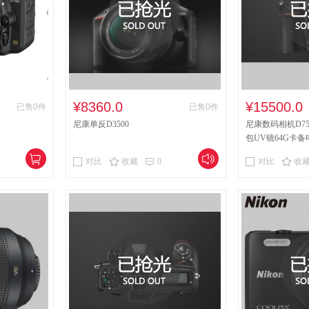
、藤制等类似材料沙发类
塑料沙发类
其他沙发类
钢塑台、桌类
钢木台、桌类
藤台、桌类
轻金属
柜类
其他柜类
办公家具
多功能一体机
视频
频会议会议室终端
视频会议系统设备
传真机
投
¥8360.0
¥15500.0
已售0件
已售0件
尼康单反D3500
尼康数码相机D750(2
服务器
电器设备
路由器
不间断电源(UPS)
包UV镜64G卡备
式打印机
打印设备
鼓粉盒
色带
粉盒
对比
收藏
0
对比
收
热式打印机