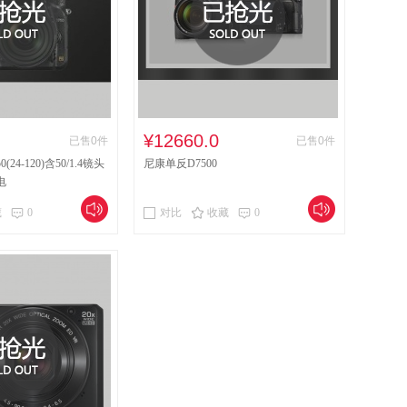
竹制沙发类
其他材质架类
架类
台、桌类
钢台、桌类
塑料台、桌类
会议多点控制器
视频会议控制台
影仪
办公设备
空调机
电视机
¥12660.0
已售0件
已售0件
4-120)含50/1.4镜头
尼康单反D7500
其他交换设备
防火墙
网络设备
电
硒鼓、墨盒（含色带）
办公耗材
投影幕
藏
0
对比
收藏
0