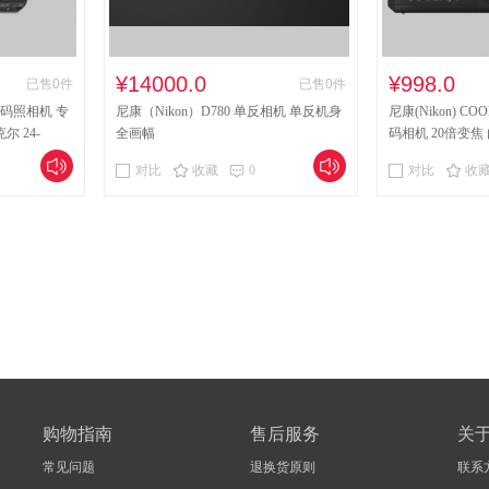
¥14000.0
¥998.0
已售0件
已售0件
数码照相机 专
尼康（Nikon）D780 单反相机 单反机身
尼康(Nikon) CO
尔 24-
全画幅
码相机 20倍变焦 
镜头）
对比
收藏
0
对比
收
购物指南
售后服务
关
常见问题
退换货原则
联系