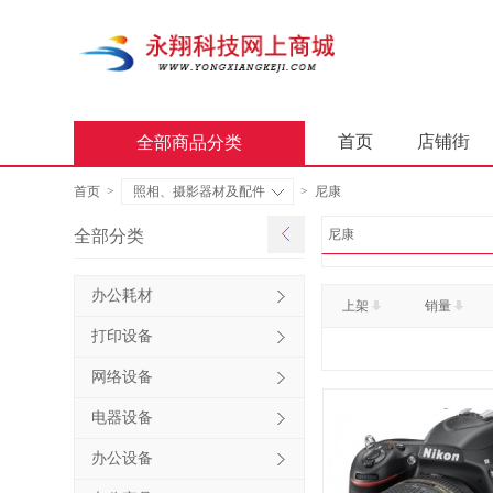
首页
店铺街
全部商品分类
商业软件
办公
首页
>
照相、摄影器材及配件
>
尼康
屏风类
墨水盒
全部分类
尼康
通用照相机
静
办公耗材
上架
销量
轻金属床类
木
打印设备
金属骨架沙发类
网络设备
照相机及配件
电器设备
台式计算机（含一
办公设备
金属骨架为主的椅