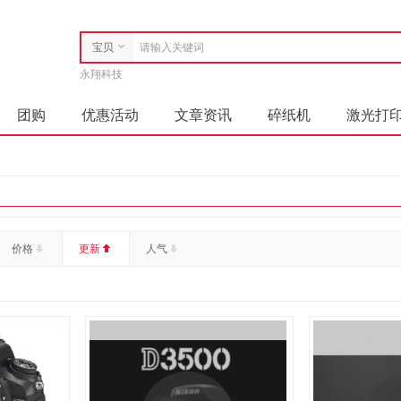
宝贝
永翔科技
店铺
团购
优惠活动
文章资讯
碎纸机
激光打
套件
空气净化设备
洗衣机
热水器
沙发类
复印纸
其他视频会议系统设备
镜头及器材
视频照相机
专用照相机
特殊照相机
喷墨盒
价格
更新
人气
制床类
竹制床类
塑料床类
其他椅凳类
其他
木骨架沙发类
藤沙发类
保险柜
金属质柜类
数据库管理系统
照相、摄影器材及配件
便携式计算机
体机台式计算机）
计算机设备
竹制、藤制等材料椅凳
凳类
塑料椅凳类
其他材质屏风类
木质屏风类