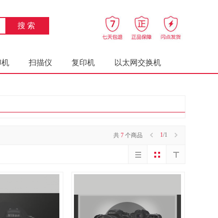
印机
扫描仪
复印机
以太网交换机
床类
椅凳类
椅凳类
柜类
通用摄像机（含配件）
数字照相机
平板式微型计算机
液晶显示器
钢塑床类
1
/1
共
7
个商品
台、桌类
木骨架为主的椅凳类
木质架类
金属质架类
金属质屏风类
（笔记本电脑）
类
藤椅凳类
竹制椅凳类
塑料床类
钢木床类
藤床类