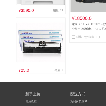
¥3590.0
销量: 19
¥18500.0
尼康（Nikon） D780单反
业级全画幅套机（AF-S 尼克
120mm f/4G ED VR 单反
对比
收藏
0
¥25.0
销量: 1
新手上路
配送方式
售后流程
货到付款区域