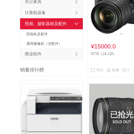
办公家具
其他床类
竹制
计算机设备
木制台、桌类
照相、摄影器材及配件
台、桌类
木质
照相机及配件
通用摄像机（含配件）
音视频矩阵
视
¥15000.0
商业软件
D750（24-120）
电冰箱
风扇
喷墨打印机
针
销量排行榜
对比
收藏
0
速印机
手电筒