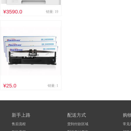
其他床类
竹制、藤制等
¥3590.0
销量: 19
木制台、桌类
钢塑台、
台、桌类
木质柜类
音视频矩阵
视频会议会
电冰箱
风扇
服务器
喷墨打印机
针式打印机
速印机
手电筒
热式
¥25.0
销量: 1
新手上路
配送方式
购
售后流程
货到付款区域
常见