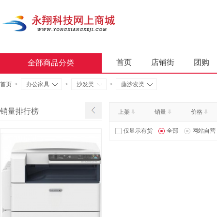
首页
店铺街
团购
全部商品分类
商业软件
办公套件
首页
>
办公家具
>
沙发类
>
藤沙发类
屏风类
墨水盒
复印
销量排行榜
上架
销量
价格
通用照相机
静视频照相
仅显示有货
全部
网站自营
轻金属床类
木制床类
金属骨架沙发类
木骨架
照相机及配件
数据库管
台式计算机（含一体机台式计
金属骨架为主的椅凳类