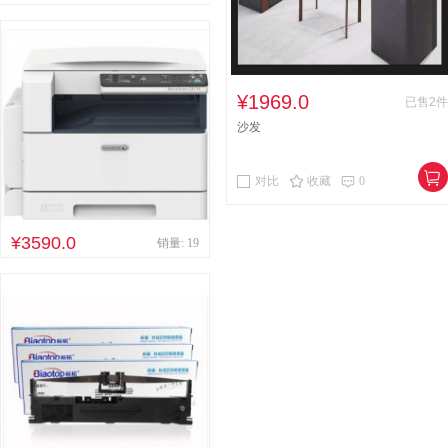
¥1969.0
已售2件
沙发
对比
收藏
0
¥3590.0
销量: 19