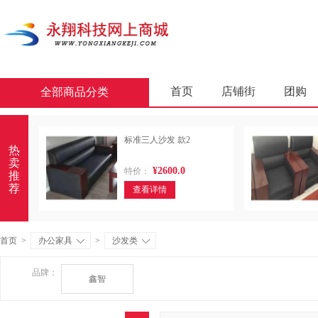
首页
店铺街
团购
全部商品分类
商业软件
办公套件
标准三人沙发 款2
屏风类
墨水盒
复印
热
卖
¥2600.0
特价：
通用照相机
静视频照相
推
荐
查看详情
轻金属床类
木制床类
金属骨架沙发类
木骨架
首页
>
办公家具
>
沙发类
照相机及配件
数据库管
品牌：
鑫智
台式计算机（含一体机台式计
金属骨架为主的椅凳类