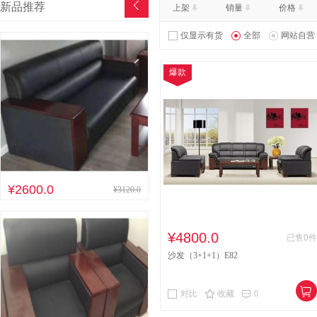
新品推荐
上架
销量
价格
其他床类
竹制、藤制等
仅显示有货
全部
网站自营
木制台、桌类
钢塑台、
爆款
台、桌类
木质柜类
音视频矩阵
视频会议会
电冰箱
风扇
服务器
喷墨打印机
针式打印机
速印机
手电筒
热式
¥2600.0
¥3120.0
¥4800.0
已售0件
沙发（3+1+1）E82
对比
收藏
0