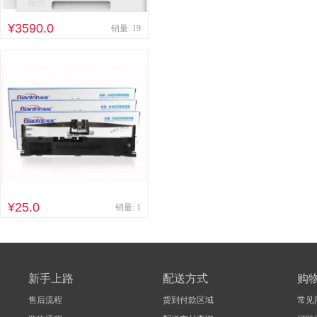
其他床类
竹制、藤制等
¥3590.0
销量: 19
木制台、桌类
钢塑台、
台、桌类
木质柜类
音视频矩阵
视频会议会
电冰箱
风扇
服务器
喷墨打印机
针式打印机
速印机
手电筒
热式
¥25.0
销量: 1
新手上路
配送方式
购
售后流程
货到付款区域
常见