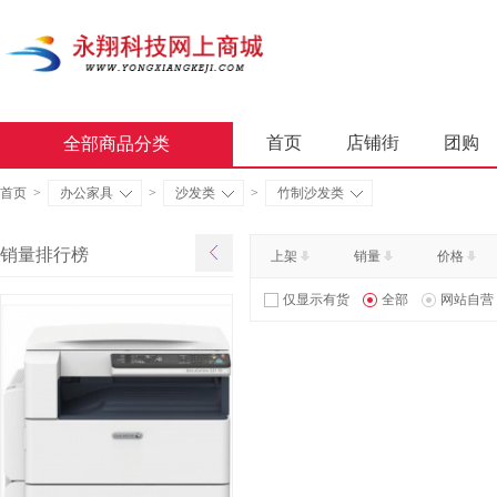
首页
店铺街
团购
全部商品分类
商业软件
办公套件
首页
>
办公家具
>
沙发类
>
竹制沙发类
屏风类
墨水盒
复印
销量排行榜
上架
销量
价格
通用照相机
静视频照相
仅显示有货
全部
网站自营
轻金属床类
木制床类
金属骨架沙发类
木骨架
照相机及配件
数据库管
台式计算机（含一体机台式计
金属骨架为主的椅凳类