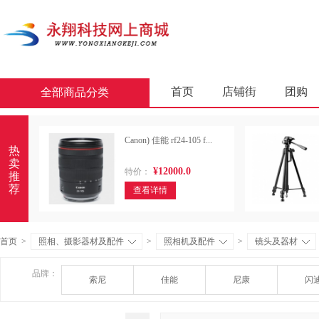
首页
店铺街
团购
全部商品分类
商业软件
办公套件
Canon) 佳能 rf24-105 f...
屏风类
墨水盒
复印
热
卖
¥12000.0
特价：
通用照相机
静视频照相
推
荐
查看详情
轻金属床类
木制床类
金属骨架沙发类
木骨架
首页
>
照相、摄影器材及配件
>
照相机及配件
>
镜头及器材
照相机及配件
数据库管
品牌：
索尼
佳能
尼康
闪
台式计算机（含一体机台式计
金属骨架为主的椅凳类