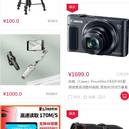
爆款
¥100.0
¥120.0
¥1699.0
已售0件
佳能（Canon）PowerShot SX620 HS家
用便携高清数码相机 黑色约2020万像素
¥1000.0
25倍光学变焦
¥1200.0
对比
收藏
0
爆款