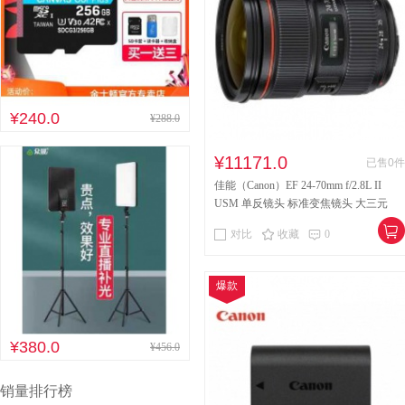
¥240.0
¥288.0
¥11171.0
已售0件
佳能（Canon）EF 24-70mm f/2.8L II
USM 单反镜头 标准变焦镜头 大三元
对比
收藏
0
爆款
¥380.0
¥456.0
销量排行榜