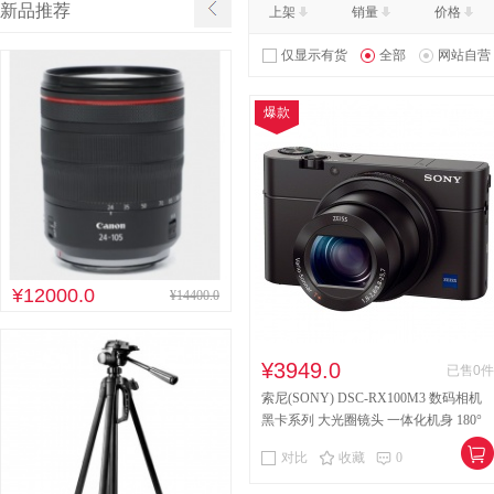
新品推荐
上架
销量
价格
其他床类
竹制、藤制等
仅显示有货
全部
网站自营
木制台、桌类
钢塑台、
爆款
台、桌类
木质柜类
音视频矩阵
视频会议会
电冰箱
风扇
服务器
喷墨打印机
针式打印机
速印机
手电筒
热式
¥12000.0
¥14400.0
¥3949.0
已售0件
索尼(SONY) DSC-RX100M3 数码相机
黑卡系列 大光圈镜头 一体化机身 180°
翻转显示屏 照相机
对比
收藏
0