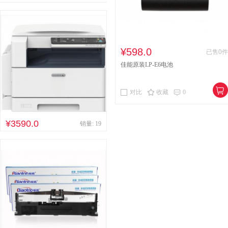
¥598.0
已售0件
佳能原装LP-E6电池
对比
收藏
0
¥3590.0
销量: 19