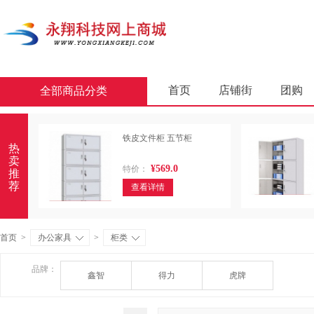
首页
店铺街
团购
全部商品分类
商业软件
办公套件
铁皮文件柜 五节柜
屏风类
墨水盒
复印
热
卖
¥569.0
特价：
通用照相机
静视频照相
推
荐
查看详情
轻金属床类
木制床类
金属骨架沙发类
木骨架
首页
>
办公家具
>
柜类
照相机及配件
数据库管
品牌：
鑫智
得力
虎牌
台式计算机（含一体机台式计
金属骨架为主的椅凳类