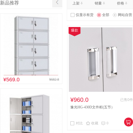
新品推荐
上架
销量
价格
其他床类
竹制、藤制等
仅显示有货
全部
网站自营
木制台、桌类
钢塑台、
爆款
台、桌类
木质柜类
音视频矩阵
视频会议会
电冰箱
风扇
服务器
喷墨打印机
针式打印机
速印机
手电筒
热式
¥569.0
¥682.8
¥960.0
已售0件
豫光HG-430D文件柜(五节）
对比
收藏
0