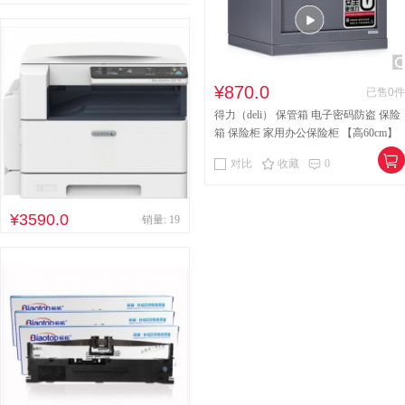
¥870.0
已售0件
得力（deli） 保管箱 电子密码防盗 保险
箱 保险柜 家用办公保险柜 【高60cm】
3644A
对比
收藏
0
¥3590.0
销量: 19