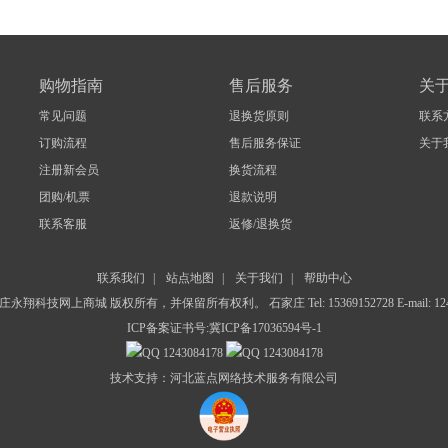
购物指南
售后服务
关
常见问题
退换货原则
联系
订购流程
售后服务保证
关于
注册新会员
换货流程
团购/机票
退款说明
联系客服
返修/退换货
联系我们
|
站点地图
|
关于我们
|
帮助中心
26 石家庄永翔科技网上商城 版权所有，并保留所有权利。
石家庄
Tel: 15369152728
E-mail: 
ICP备案证书号:
冀ICP备17036594号-1
1243084178
1243084178
技术支持：河北蓝点网络技术服务有限公司