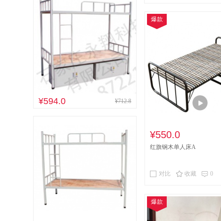
其他床类
竹制
爆款
木制台、桌类
台、桌类
木质
音视频矩阵
视
电冰箱
风扇
¥594.0
¥712.8
喷墨打印机
针
速印机
手电筒
¥550.0
红旗钢木单人床A
对比
收藏
0
爆款