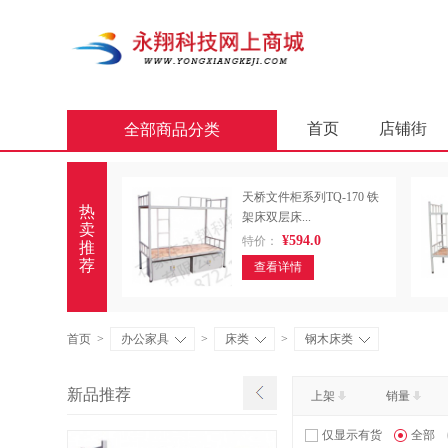
首页
店铺街
全部商品分类
商业软件
办公
天桥文件柜系列TQ-170 铁
屏风类
墨水盒
热
架床双层床...
卖
¥594.0
特价：
通用照相机
静
推
荐
查看详情
轻金属床类
木
金属骨架沙发类
首页
>
办公家具
>
床类
>
钢木床类
照相机及配件
新品推荐
上架
销量
台式计算机（含一
仅显示有货
全部
金属骨架为主的椅