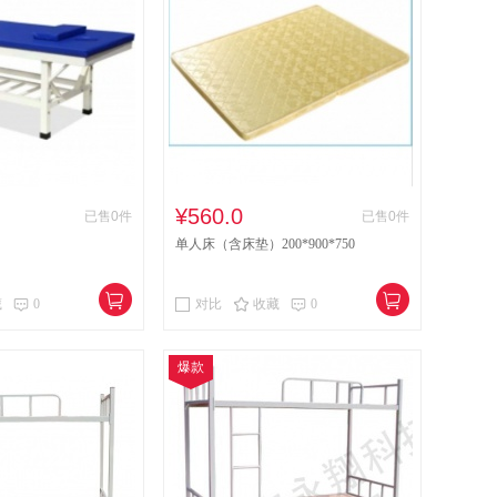
¥560.0
已售0件
已售0件
单人床（含床垫）200*900*750
藏
0
对比
收藏
0
爆款