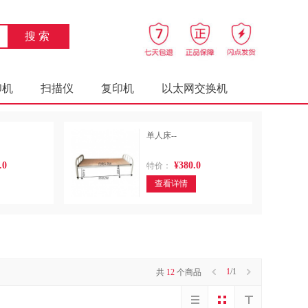
印机
扫描仪
复印机
以太网交换机
床类
椅凳类
椅凳类
柜类
单人床--
通用摄像机（含配件）
数字照相机
.0
¥380.0
特价：
平板式微型计算机
液晶显示器
钢塑床类
查看详情
台、桌类
木骨架为主的椅凳类
木质架类
金属质架类
金属质屏风类
（笔记本电脑）
1
/1
共
12
个商品
类
藤椅凳类
竹制椅凳类
塑料床类
钢木床类
藤床类