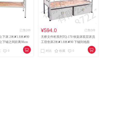
¥594.0
已售0件
已售0件
上下床 2米✘1.8米✘90
天桥文件柜系列TQ-170 铁架床双层床员
 上下铺之间距离98cm
工宿舍床2米✘1.8米✘90 下铺到地面
40cm
藏
0
对比
收藏
0