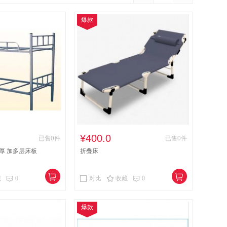
竹制沙发类
其他材质架类
架类
爆款
台、桌类
钢台、桌类
塑料台、桌类
会议多点控制器
视频会议控制台
影仪
办公设备
空调机
电视机
其他交换设备
防火墙
网络设备
硒鼓、墨盒（含色带）
办公耗材
投影幕
¥400.0
已售0件
已售0件
2厚 加多层床板
折叠床
藏
0
对比
收藏
0
爆款