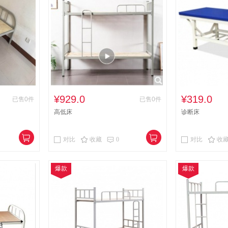
¥929.0
¥319.0
已售0件
已售0件
高低床
诊断床
对比
收藏
0
对比
收
爆款
爆款