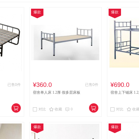
、藤制等类似材料沙发类
塑料沙发类
其他沙发类
爆款
爆款
钢塑台、桌类
钢木台、桌类
藤台、桌类
轻金属
柜类
其他柜类
办公家具
多功能一体机
视频
频会议会议室终端
视频会议系统设备
传真机
投
服务器
电器设备
路由器
不间断电源(UPS)
式打印机
打印设备
鼓粉盒
色带
粉盒
热式打印机
¥360.0
¥690.0
已售0件
已售0件
宿舍单人床 1.2厚 假多层床板
宿舍上下铺床 1.
对比
收藏
0
对比
收
爆款
爆款