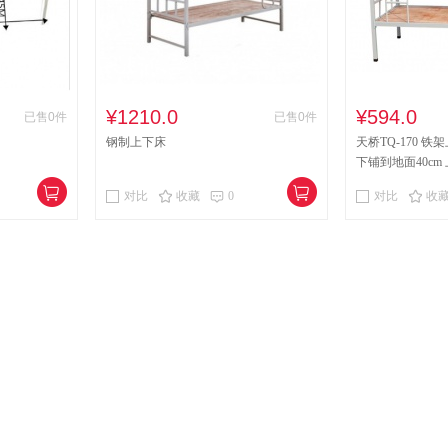
¥1210.0
¥594.0
已售0件
已售0件
钢制上下床
天桥TQ-170 铁架
下铺到地面40cm
对比
收藏
0
对比
收