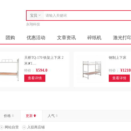
宝贝
永翔科技
店铺
团购
优惠活动
文章资讯
碎纸机
激光打
套件
空气净化设备
洗衣机
热水器
沙发类
天桥TQ-170 铁架上下床 2
钢制上下床
复印纸
其他视频会议系统设备
镜头及器材
米✘1....
¥594.0
¥1210
特价：
特价：
视频照相机
专用照相机
特殊照相机
喷墨盒
查看详情
查看详情
制床类
竹制床类
塑料床类
其他椅凳类
其他
木骨架沙发类
藤沙发类
保险柜
金属质柜类
数据库管理系统
照相、摄影器材及配件
便携式计算机
价格
更新
人气
体机台式计算机）
计算机设备
竹制、藤制等材料椅凳
网站自营
入驻商店铺
凳类
塑料椅凳类
其他材质屏风类
木质屏风类