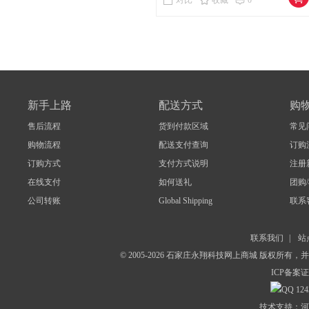
对比
收藏
0
新手上路
配送方式
购
售后流程
货到付款区域
常见
购物流程
配送支付查询
订购
订购方式
支付方式说明
注册
在线支付
如何送礼
团购
公司转账
Global Shipping
联系
联系我们
|
站
© 2005-2026 石家庄永翔科技网上商城 版权所有
ICP备案证
124
技术支持：河