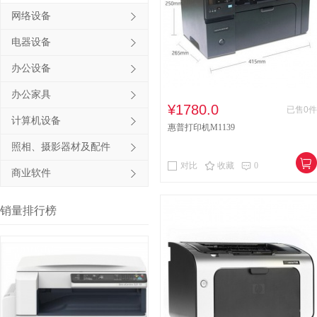
网络设备
其他床类
竹制、藤制等
电器设备
木制台、桌类
钢塑台、
办公设备
台、桌类
木质柜类
办公家具
音视频矩阵
视频会议会
¥1780.0
已售0件
计算机设备
惠普打印机M1139
电冰箱
风扇
服务器
照相、摄影器材及配件
喷墨打印机
针式打印机
对比
收藏
0
商业软件
速印机
手电筒
热式
销量排行榜