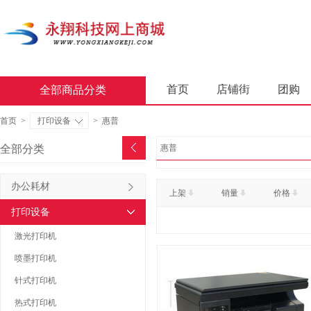
首页
店铺街
团购
全部商品分类
商业软件
办公套件
首页
>
打印设备
>
惠普
屏风类
墨水盒
复印
全部分类
惠普
通用照相机
静视频照相
办公耗材
上架
销量
价格
轻金属床类
木制床类
打印设备
金属骨架沙发类
木骨架
激光打印机
照相机及配件
数据库管
喷墨打印机
台式计算机（含一体机台式计
针式打印机
热式打印机
金属骨架为主的椅凳类