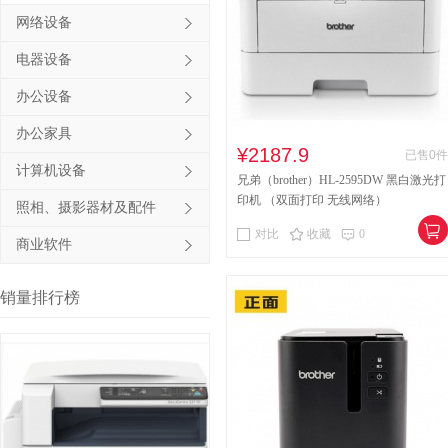
网络设备
其他床类
竹制、藤制等
电器设备
木制台、桌类
钢塑台、
办公设备
台、桌类
木质柜类
办公家具
音视频矩阵
视频会议会
¥2187.9
已售0件
计算机设备
兄弟（brother）HL-2595DW 黑白激光打
电冰箱
风扇
服务器
印机 （双面打印 无线网络）
照相、摄影器材及配件
喷墨打印机
针式打印机
对比
收藏
0
商业软件
速印机
手电筒
热式
销量排行榜