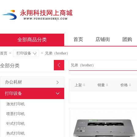
首页
店铺街
团购
全部商品分类
商业软件
办公套件
首页
>
打印设备
>
兄弟（brother）
屏风类
墨水盒
复印
全部分类
兄弟（brother）
通用照相机
静视频照相
办公耗材
上架
销量
价格
轻金属床类
木制床类
打印设备
金属骨架沙发类
木骨架
激光打印机
照相机及配件
数据库管
喷墨打印机
台式计算机（含一体机台式计
针式打印机
热式打印机
金属骨架为主的椅凳类