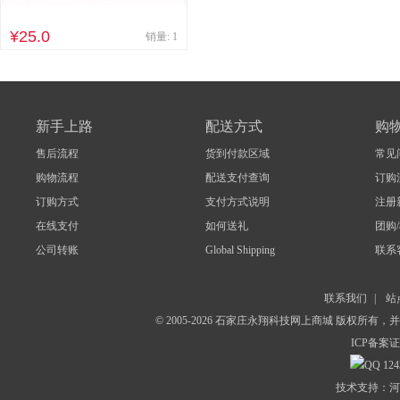
¥25.0
销量: 1
新手上路
配送方式
购
售后流程
货到付款区域
常见
购物流程
配送支付查询
订购
订购方式
支付方式说明
注册
在线支付
如何送礼
团购
公司转账
Global Shipping
联系
联系我们
|
站
© 2005-2026 石家庄永翔科技网上商城 版权所有
ICP备案证
124
技术支持：河