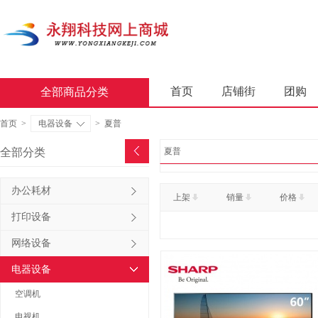
首页
店铺街
团购
全部商品分类
商业软件
办公套件
首页
>
电器设备
>
夏普
屏风类
墨水盒
复印
全部分类
夏普
通用照相机
静视频照相
办公耗材
上架
销量
价格
轻金属床类
木制床类
打印设备
金属骨架沙发类
木骨架
网络设备
照相机及配件
数据库管
电器设备
台式计算机（含一体机台式计
空调机
金属骨架为主的椅凳类
电视机