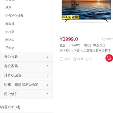
风扇
其他床类
竹制、藤制等
空气净化设备
木制台、桌类
钢塑台、
洗衣机
台、桌类
木质柜类
热水器
音视频矩阵
视频会议会
¥3999.0
已售0件
电冰箱
夏普（SHARP） 60英寸 4K超高清
电冰箱
风扇
服务器
手电筒
2G+32G大内存 人工智能语音网络超薄
平板电视机
办公设备
喷墨打印机
针式打印机
对比
收藏
0
办公家具
速印机
手电筒
热式
计算机设备
照相、摄影器材及配件
商业软件
销量排行榜