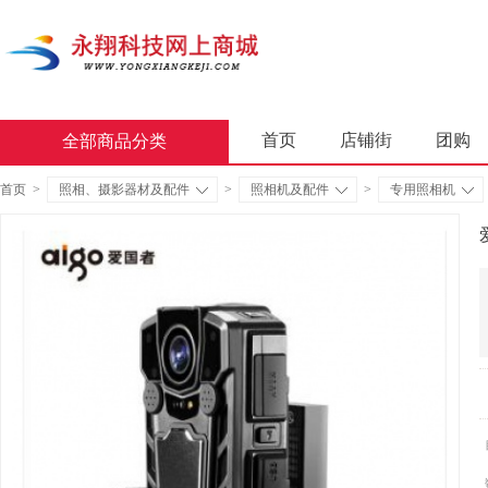
首页
店铺街
团购
全部商品分类
商业软件
办公套件
首页
>
照相、摄影器材及配件
>
照相机及配件
>
专用照相机
屏风类
墨水盒
复印
通用照相机
静视频照相
轻金属床类
木制床类
金属骨架沙发类
木骨架
照相机及配件
数据库管
台式计算机（含一体机台式计
金属骨架为主的椅凳类