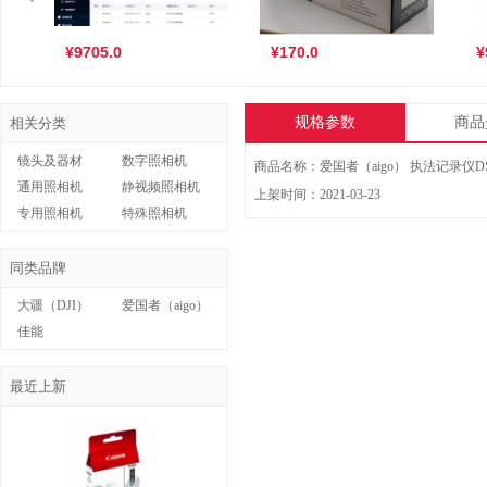
¥9705.0
¥170.0
¥
图书管理配套设施
优利普CF500硒鼓
佳
规格参数
商品
相关分类
镜头及器材
数字照相机
通用照相机
静视频照相机
上架时间：2021-03-23
图书管理配套设施
专用照相机
特殊照相机
¥9705.0
¥1300.0
科密A5320 220...
同类品牌
大疆（DJI）
爱国者（aigo）
佳能
优利普CF500硒鼓
最近上新
¥170.0