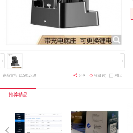
其他床类
竹制、藤制等
木制台、桌类
钢塑台、
台、桌类
木质柜类
音视频矩阵
视频会议会
电冰箱
风扇
服务器
喷墨打印机
针式打印机
商品货号
ECS012750
分享
收藏 (0)
对比
速印机
手电筒
热式
推荐精品