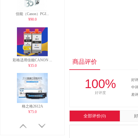
佳能（Canon）PGI...
¥90.0
彩格适用佳能CANON ...
商品评价
¥35.0
100%
好
中
好评度
差
格之格2612A
¥75.0
全部评价
(0)